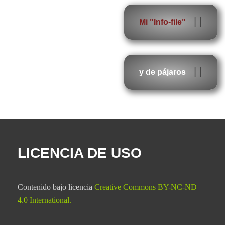
Mi "Info-file"
y de pájaros
LICENCIA DE USO
Contenido bajo licencia
Creative Commons BY-NC-ND
4.0 International
.