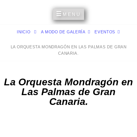
Un Espacio Para Compartir Mis Aficiones Y Experiencias
MI RINCÓN PERSONAL
MENU
INICIO
A MODO DE GALERÍA
EVENTOS
LA ORQUESTA MONDRAGÓN EN LAS PALMAS DE GRAN
CANARIA.
La Orquesta Mondragón en
Las Palmas de Gran
Canaria.