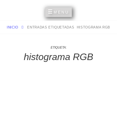
Un Espacio Para Compartir Mis Aficiones Y Experiencias
MI RINCÓN PERSONAL
MENU
INICIO
ENTRADAS ETIQUETADAS
HISTOGRAMA RGB
ETIQUETA:
histograma RGB