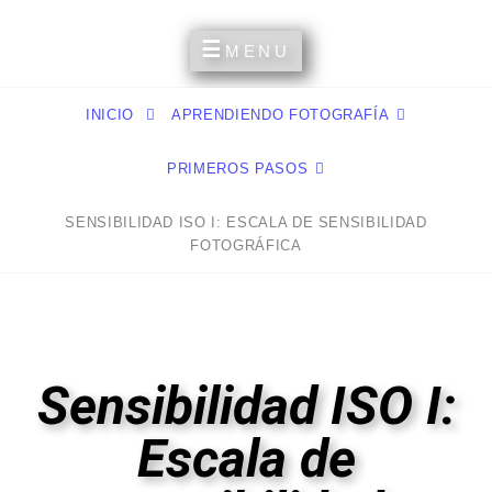
Un Espacio Para Compartir Mis Aficiones Y Experiencias
MI RINCÓN PERSONAL
MENU
INICIO
APRENDIENDO FOTOGRAFÍA
PRIMEROS PASOS
SENSIBILIDAD ISO I: ESCALA DE SENSIBILIDAD
FOTOGRÁFICA
Sensibilidad ISO I:
Escala de