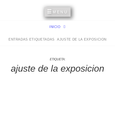
Un Espacio Para Compartir Mis Aficiones Y Experiencias
MI RINCÓN PERSONAL
MENU
INICIO
ENTRADAS ETIQUETADAS
AJUSTE DE LA EXPOSICION
ETIQUETA:
ajuste de la exposicion